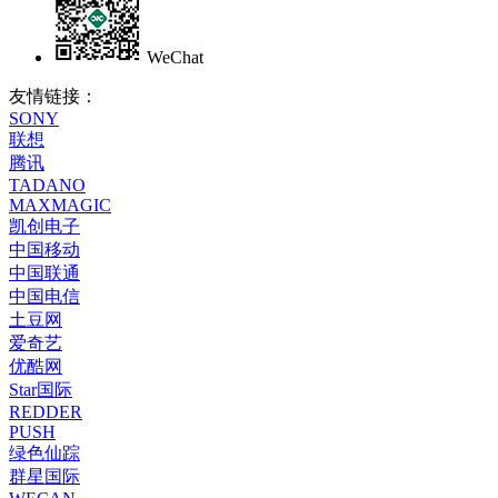
WeChat
友情链接：
SONY
联想
腾讯
TADANO
MAXMAGIC
凯创电子
中国移动
中国联通
中国电信
土豆网
爱奇艺
优酷网
Star国际
REDDER
PUSH
绿色仙踪
群星国际